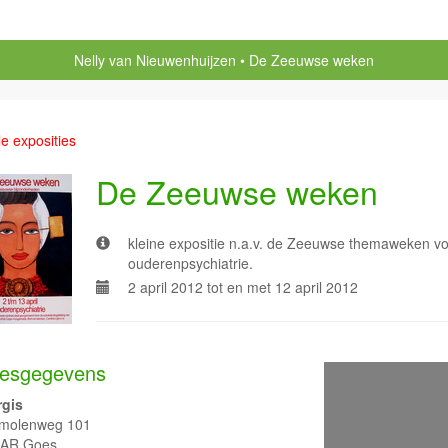
Nelly van Nieuwenhuijzen
De Zeeuwse weken
le exposities
De Zeeuwse weken
kleine expositie n.a.v. de Zeeuwse themaweken vo
ouderenpsychiatrie.
2 april 2012 tot en met 12 april 2012
esgegevens
gis
molenweg 101
0AR Goes