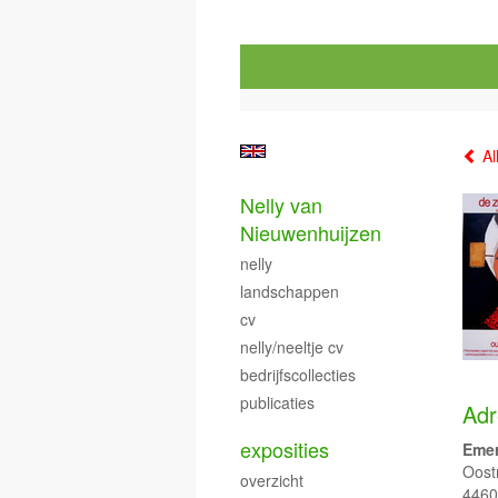
Al
Nelly van
Nieuwenhuijzen
nelly
landschappen
cv
nelly/neeltje cv
bedrijfscollecties
publicaties
Adr
exposities
Emer
Oost
overzicht
446