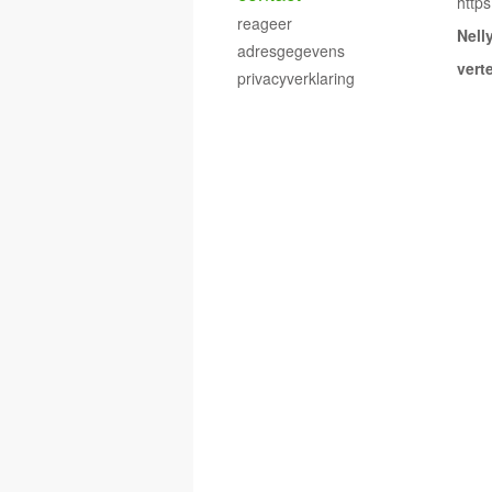
http
reageer
Nell
adresgegevens
vert
privacyverklaring