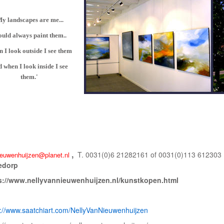
My landscapes are me...
ould always paint them..
 I look outside I see them
 when I look inside I see
them.'
,
T. 0031(0)6 21282161 of 0031(0)113 61230
euwenhuijzen@planet.nl
edorp
s://www.nellyvannieuwenhuijzen.nl/kunstkopen.html
s://www.saatchiart.com/NellyVanNieuwenhuijzen