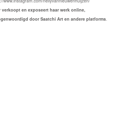
s://www.instagram.com/nellyvannieuwenhuijzen/
y verkoopt en exposeert haar werk online,
egenwoordigd door Saatchi Art en andere platforms
.