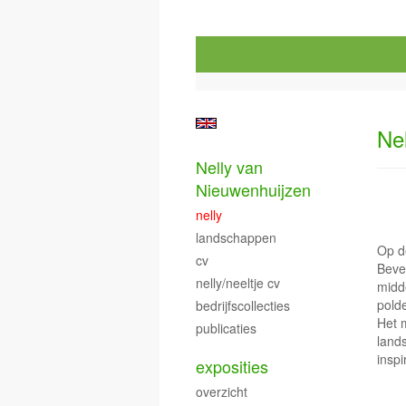
Ne
Nelly van
Nieuwenhuijzen
nelly
landschappen
Op d
cv
Beve
nelly/neeltje cv
midd
pold
bedrijfscollecties
Het 
publicaties
land
inspi
exposities
overzicht