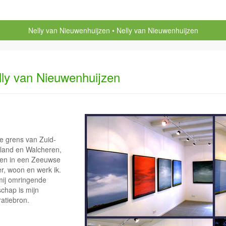
Nelly van Nieuwenhuijzen
Nelly van Nieuwenhuijzen
lly van Nieuwenhuijzen
e grens van Zuid-
land en Walcheren,
en in een Zeeuwse
er, woon en werk ik.
mij omringende
schap is mijn
ratiebron.