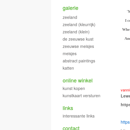
galerie
'
zeeland
I c
zeeland (kleurrijk)
When
zeeland (klein)
de zeeuwse kust
And
zeeuwse meisjes
meisjes
abstract paintings
katten
online winkel
kunst kopen
vanni
kunstkaart versturen
Lew
http
links
interessante links
http
contact