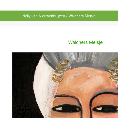
Nelly van Nieuwenhuijzen
Walchers Meisje
Walchers Meisje