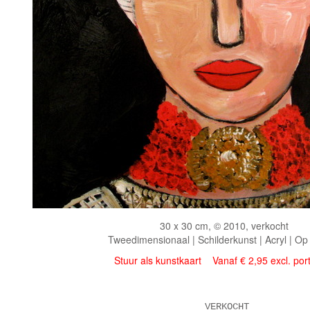
30 x 30 cm, © 2010, verkocht
Tweedimensionaal | Schilderkunst | Acryl | Op
Stuur als kunstkaart
Vanaf € 2,95 excl. por
VERKOCHT