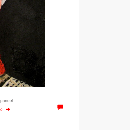
 paneel
to