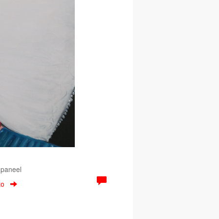
 paneel
to