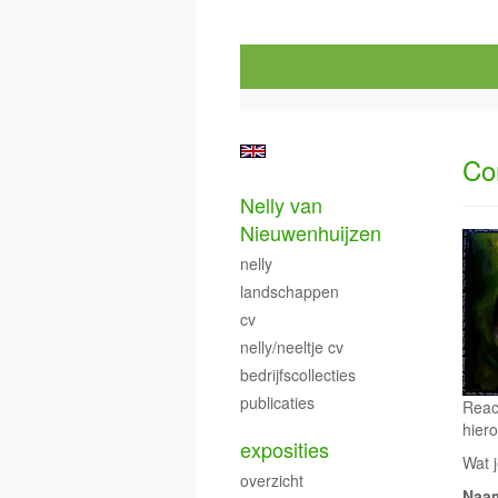
Co
Nelly van
Nieuwenhuijzen
nelly
landschappen
cv
nelly/neeltje cv
bedrijfscollecties
publicaties
Reac
hiero
exposities
Wat j
overzicht
Naa