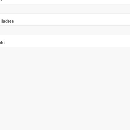
iladres
cht