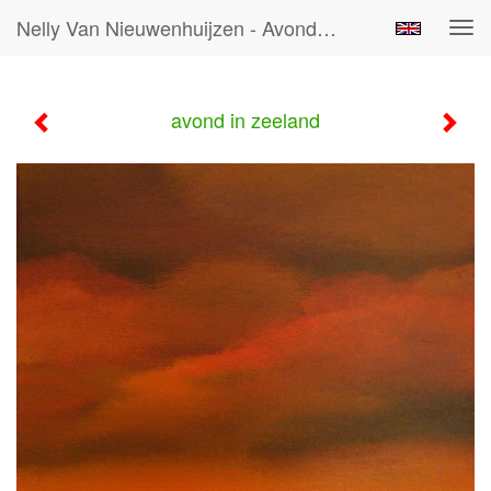
Nelly Van Nieuwenhuijzen - Avond In Zeeland
Tog
navi
avond in zeeland