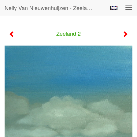
Nelly Van Nieuwenhuijzen - Zeeland 2
Tog
navi
Zeeland 2