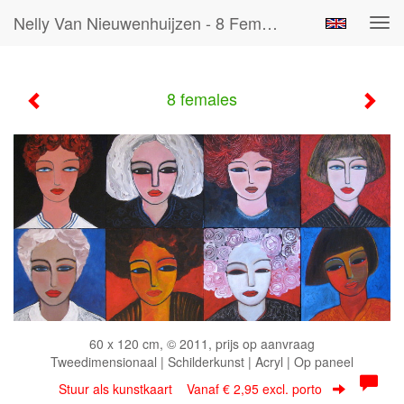
Nelly Van Nieuwenhuijzen - 8 Females
Tog
navi
8 females
60 x 120 cm, © 2011, prijs op aanvraag
Tweedimensionaal | Schilderkunst | Acryl | Op paneel
Stuur als kunstkaart
Vanaf € 2,95 excl. porto