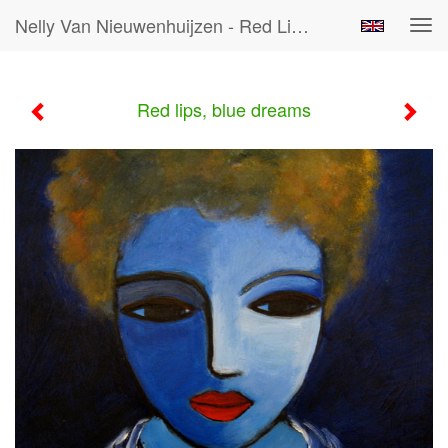
Nelly Van Nieuwenhuijzen - Red Lips, Blue Dreams
Tog
navi
Red lips, blue dreams