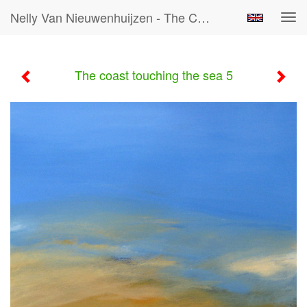
Nelly Van Nieuwenhuijzen - The Coast Touching The Sea 5
Tog
navi
The coast touching the sea 5