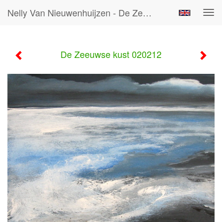
Nelly Van Nieuwenhuijzen - De Zeeuwse Kust 020212
Tog
navi
De Zeeuwse kust 020212