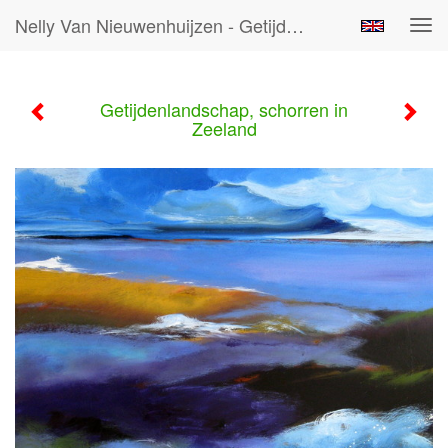
Nelly Van Nieuwenhuijzen - Getijdenlandschap, Schorren In Zeeland
Tog
navi
Getijdenlandschap, schorren in
Zeeland