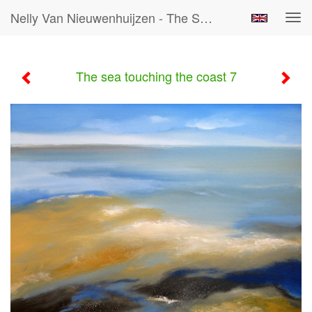
Nelly Van Nieuwenhuijzen - The Sea Touching The Coast 7
Tog
navi
The sea touching the coast 7