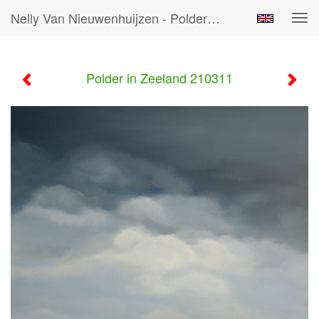
Nelly Van Nieuwenhuijzen - Polder In Zeeland 210311
Tog
navi
Polder in Zeeland 210311