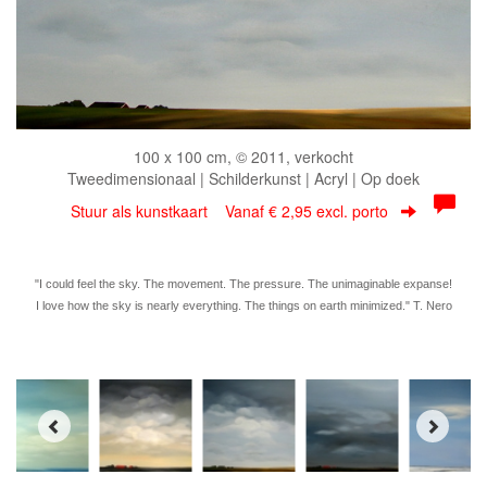
100 x 100 cm, © 2011, verkocht
Tweedimensionaal | Schilderkunst | Acryl | Op doek
Stuur als kunstkaart
Vanaf € 2,95 excl. porto
"I could feel the sky. The movement. The pressure. The unimaginable expanse!
I love how the sky is nearly everything. The things on earth minimized." T. Nero