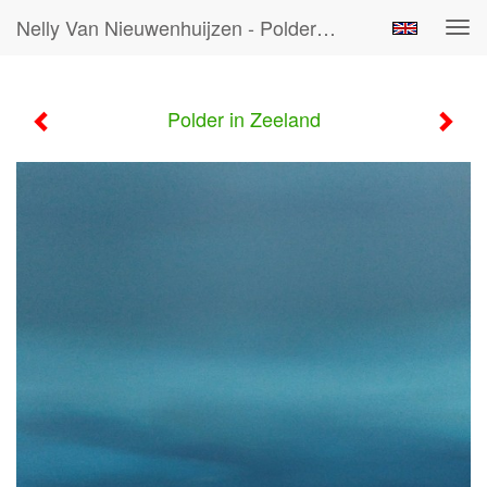
Nelly Van Nieuwenhuijzen - Polder In Zeeland
Tog
navi
Polder in Zeeland