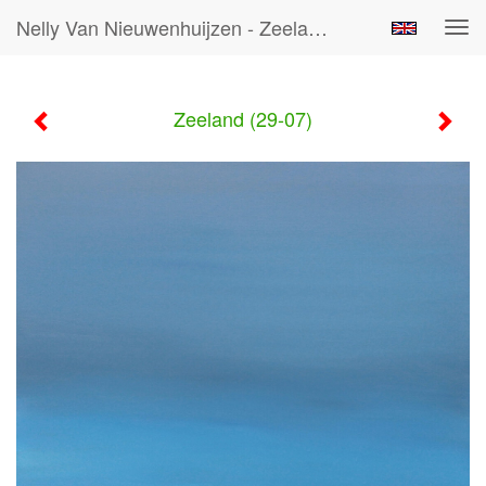
Nelly Van Nieuwenhuijzen - Zeeland (29-07)
Tog
navi
Zeeland (29-07)