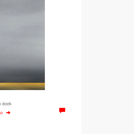
p doek
to