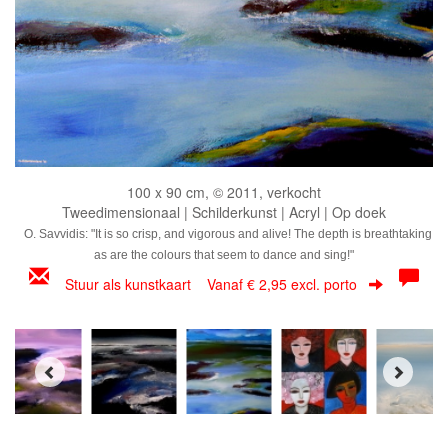
100 x 90 cm, © 2011, verkocht
Tweedimensionaal | Schilderkunst | Acryl | Op doek
O. Savvidis: "It is so crisp, and vigorous and alive! The depth is breathtaking
as are the colours that seem to dance and sing!"
Stuur als kunstkaart
Vanaf € 2,95 excl. porto