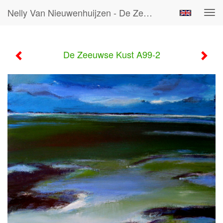
Nelly Van Nieuwenhuijzen - De Zeeuwse Kust A99-2
Tog
navi
De Zeeuwse Kust A99-2